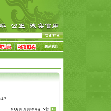
联系我们
见征询！
第1页 共0页 共0条内容
页