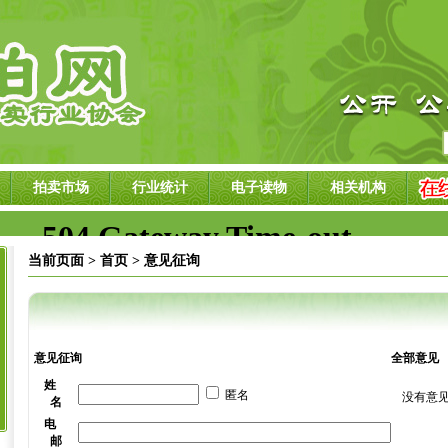
拍卖市场
行业统计
电子读物
相关机构
当前页面 >
首页 >
意见征询
意见征询
全部意见
姓
匿名
没有意
名
电
邮